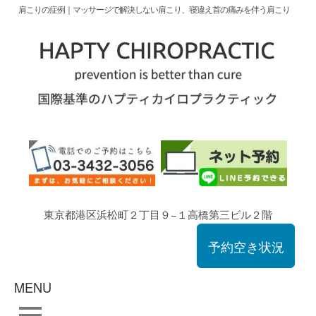
肩こりの症例｜マッサージで解決しない肩こり、寝違え首の痛みを伴う肩こり
東京都港区浜松町２丁目９−１高橋第三ビル２階
予約空き状況
MENU